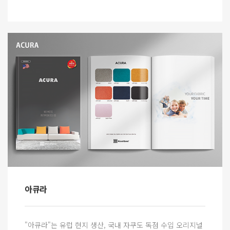
아큐라
"아큐라"는 유럽 현지 생산, 국내 자쿠도 독점 수입 오리지널